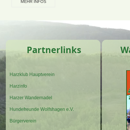
MEHR INFOS
Partnerlinks
W
Harzklub Hauptverein
Harzinfo
Harzer Wandernadel
Hundefreunde Wolfshagen e.V.
Bürgerverein