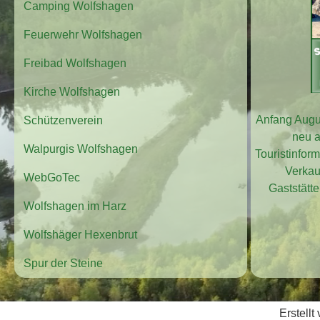
Camping Wolfshagen
Feuerwehr Wolfshagen
Freibad Wolfshagen
Kirche Wolfshagen
Anfang Augu
Schützenverein
neu a
Walpurgis Wolfshagen
Touristinfor
Verkauf
WebGoTec
Gaststätt
Wolfshagen im Harz
Wolfshäger Hexenbrut
Spur der Steine
Erstellt